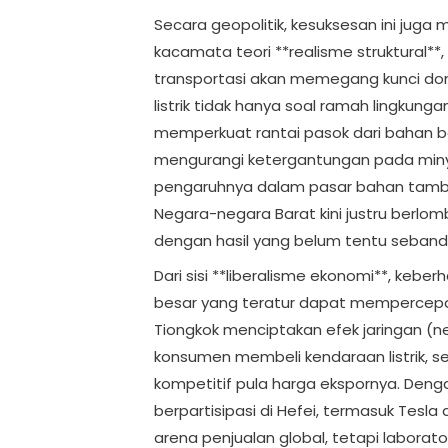
Secara geopolitik, kesuksesan ini jug
kacamata teori **realisme struktural**
transportasi akan memegang kunci dom
listrik tidak hanya soal ramah lingkung
memperkuat rantai pasok dari bahan b
mengurangi ketergantungan pada miny
pengaruhnya dalam pasar bahan tambang 
Negara-negara Barat kini justru berlomb
dengan hasil yang belum tentu seband
Dari sisi **liberalisme ekonomi**, kebe
besar yang teratur dapat mempercepat 
Tiongkok menciptakan efek jaringan (n
konsumen membeli kendaraan listrik, s
kompetitif pula harga ekspornya. Dengan
berpartisipasi di Hefei, termasuk Tesl
arena penjualan global, tetapi laborato