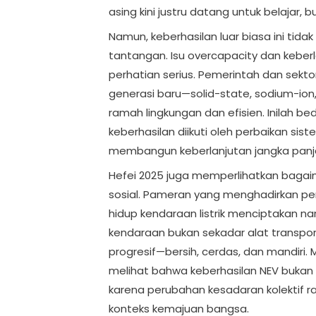
asing kini justru datang untuk belajar, 
Namun, keberhasilan luar biasa ini t
tantangan. Isu overcapacity dan keber
perhatian serius. Pemerintah dan sekt
generasi baru—solid-state, sodium-ion, 
ramah lingkungan dan efisien. Inilah b
keberhasilan diikuti oleh perbaikan sis
membangun keberlanjutan jangka panj
Hefei 2025 juga memperlihatkan bagaim
sosial. Pameran yang menghadirkan 
hidup kendaraan listrik menciptakan n
kendaraan bukan sekadar alat transport
progresif—bersih, cerdas, dan mandiri. 
melihat bahwa keberhasilan NEV bukan h
karena perubahan kesadaran kolektif ra
konteks kemajuan bangsa.