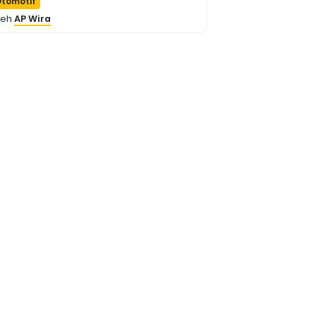
tomotif
leh
AP Wira