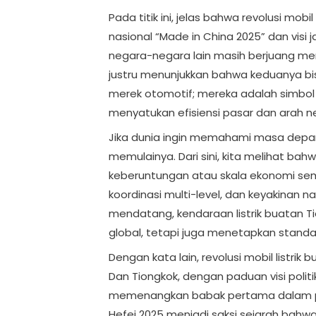
Pada titik ini, jelas bahwa revolusi mobil
nasional “Made in China 2025” dan visi
negara-negara lain masih berjuang men
justru menunjukkan bahwa keduanya bisa
merek otomotif; mereka adalah simbol
menyatukan efisiensi pasar dan arah n
Jika dunia ingin memahami masa depan 
memulainya. Dari sini, kita melihat bah
keberuntungan atau skala ekonomi sema
koordinasi multi-level, dan keyakinan n
mendatang, kendaraan listrik buatan 
global, tetapi juga menetapkan standar
Dengan kata lain, revolusi mobil listrik
Dan Tiongkok, dengan paduan visi politik,
memenangkan babak pertama dalam pe
Hefei 2025 menjadi saksi sejarah bahwa 