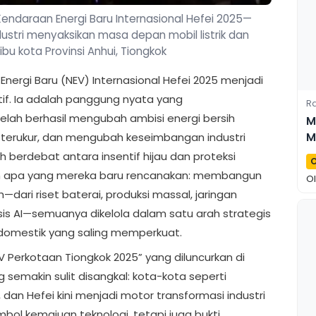
daraan Energi Baru Internasional Hefei 2025—
stri menyaksikan masa depan mobil listrik dan
ibu kota Provinsi Anhui, Tiongkok
ergi Baru (NEV) Internasional Hefei 2025 menjadi
otif. Ia adalah panggung nyata yang
Ra
lah berhasil mengubah ambisi energi bersih
M
 terukur, dan mengubah keseimbangan industri
M
 berdebat antara insentif hijau dan proteksi
O
kan apa yang mereka baru rencanakan: membangun
O
h—dari riset baterai, produksi massal, jaringan
sis AI—semuanya dikelola dalam satu arah strategis
 domestik yang saling memperkuat.
EV Perkotaan Tiongkok 2025” yang diluncurkan di
semakin sulit disangkal: kota-kota seperti
 dan Hefei kini menjadi motor transformasi industri
bol kemajuan teknologi, tetapi juga bukti