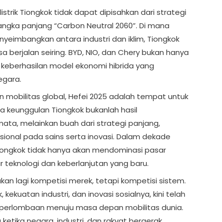
 listrik Tiongkok tidak dapat dipisahkan dari strategi
 jangka panjang “Carbon Neutral 2060”. Di mana
yeimbangkan antara industri dan iklim, Tiongkok
 berjalan seiring. BYD, NIO, dan Chery bukan hanya
 keberhasilan model ekonomi hibrida yang
egara.
mobilitas global, Hefei 2025 adalah tempat untuk
wa keunggulan Tiongkok bukanlah hasil
ta, melainkan buah dari strategi panjang,
asional pada sains serta inovasi. Dalam dekade
Tiongkok tidak hanya akan mendominasi pasar
 teknologi dan keberlanjutan yang baru.
 bukan lagi kompetisi merek, tetapi kompetisi sistem.
 kekuatan industri, dan inovasi sosialnya, kini telah
rlombaan menuju masa depan mobilitas dunia.
ketika negara, industri, dan rakyat bergerak