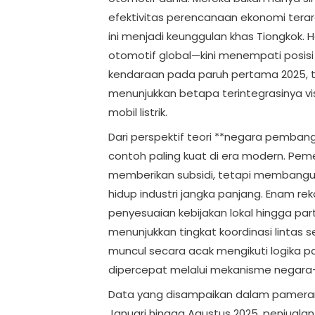
efektivitas perencanaan ekonomi ter
ini menjadi keunggulan khas Tiongkok. H
otomotif global—kini menempati posisi 
kendaraan pada paruh pertama 2025, te
menunjukkan betapa terintegrasinya vis
mobil listrik.
Dari perspektif teori **negara pemban
contoh paling kuat di era modern. Pem
memberikan subsidi, tetapi membangun
hidup industri jangka panjang. Enam r
penyesuaian kebijakan lokal hingga pa
menunjukkan tingkat koordinasi lintas sek
muncul secara acak mengikuti logika pasa
dipercepat melalui mekanisme negara
Data yang disampaikan dalam pameran 
Januari hingga Agustus 2025, penjualan 