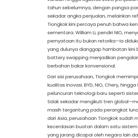
tahun sebelumnya, dengan pangsa pasar
sekadar angka penjualan, melainkan ref
Tiongkok kini percaya penuh bahwa kend
sementara. William Li, pendiri NIO, menye
pernyataan itu bukan retorika—ia diduku
yang dulunya dianggap hambatan kini 
battery swapping menjadikan pengal
berbahan bakar konvensional.
Dari sisi perusahaan, Tiongkok memimp
kualitas inovasi. BYD, NIO, Chery, hing
peluncuran teknologi baru seperti sist
tidak sekadar mengikuti tren global—
masih tergantung pada perangkat lunak
dari Asia, perusahaan Tiongkok sudah m
kecerdasan buatan dalam satu sistem d
yang jarang dicapai oleh negara lain da