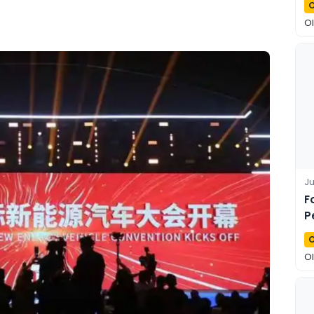
O
O
Ju
F
P
T
O
O