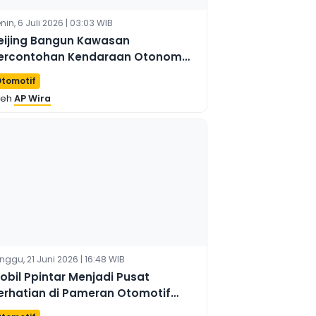
nin, 6 Juli 2026 | 03:03 WIB
eijing Bangun Kawasan
ercontohan Kendaraan Otonom
erbesar dengan Integrasi
tomotif
endaraan, Jalan, dan Cloud
leh
AP Wira
nggu, 21 Juni 2026 | 16:48 WIB
obil Ppintar Menjadi Pusat
erhatian di Pameran Otomotif
hongqing 2026