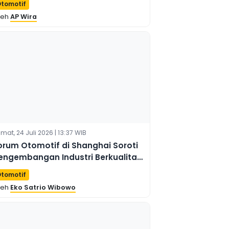
tomotif
leh
AP Wira
mat, 24 Juli 2026 | 13:37 WIB
orum Otomotif di Shanghai Soroti
engembangan Industri Berkualitas
inggi
tomotif
leh
Eko Satrio Wibowo