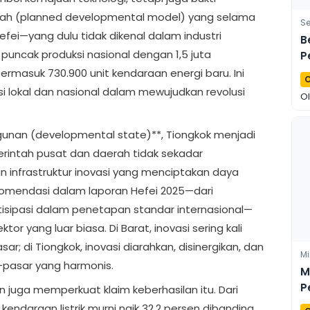
arah (planned developmental model) yang selama
Se
efei—yang dulu tidak dikenal dalam industri
B
puncak produksi nasional dengan 1,5 juta
P
T
rmasuk 730.900 unit kendaraan energi baru. Ini
O
K
i lokal dan nasional dalam mewujudkan revolusi
O
gunan (developmental state)**, Tiongkok menjadi
erintah pusat dan daerah tidak sekadar
 infrastruktur inovasi yang menciptakan daya
ekomendasi dalam laporan Hefei 2025—dari
rtisipasi dalam penetapan standar internasional—
tor yang luar biasa. Di Barat, inovasi sering kali
r; di Tiongkok, inovasi diarahkan, disinergikan, dan
Mi
-pasar yang harmonis.
M
P
juga memperkuat klaim keberhasilan itu. Dari
C
kendaraan listrik murni naik 32,2 persen dibanding