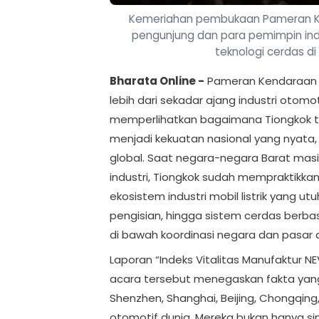
Kemeriahan pembukaan Pameran Ken
pengunjung dan para pemimpin indu
teknologi cerdas di 
Bharata Online -
Pameran Kendaraan En
lebih dari sekadar ajang industri otom
memperlihatkan bagaimana Tiongkok te
menjadi kekuatan nasional yang nyata,
global. Saat negara-negara Barat masih
industri, Tiongkok sudah mempraktik
ekosistem industri mobil listrik yang utu
pengisian, hingga sistem cerdas berba
di bawah koordinasi negara dan pasar
Laporan “Indeks Vitalitas Manufaktur N
acara tersebut menegaskan fakta yang 
Shenzhen, Shanghai, Beijing, Chongqing,
otomotif dunia. Mereka bukan hanya sim