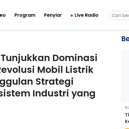
deo
Program
Penyiar
Live Radio
Be
5 Tunjukkan Dominasi
volusi Mobil Listrik
nggulan Strategi
sistem Industri yang
Ra
T
K
O