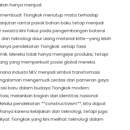
bukan hanya menjual.
idak membuat Tiongkok menutup mata terhadap
lanjutan rantai pasok bahan baku tetap menjadi
or swasta kini fokus pada pengembangan baterai
dan teknologi daur ulang material kritis—yang lebih
edanya pendekatan Tiongkok: setiap fase
temik. Mereka tidak hanya mengejar produksi, tetapi
ang yang memperkuat posisi global mereka.
ana industri NEV menjadi simbol transformasi
pengalaman mengemudi cerdas dan pameran gaya
arasi baru dalam budaya Tiongkok modern:
asi, melainkan bagian dari identitas nasional
Melalui pendekatan **constructivism**, kita dapat
anya karena kebijakan dan teknologi, tetapi juga
kyat Tiongkok yang kini melihat teknologi dalam