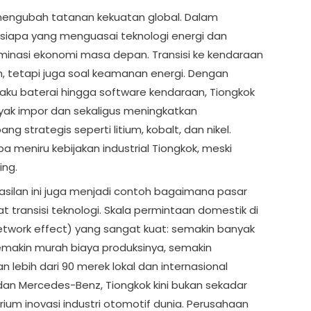
a mengubah tatanan kekuatan global. Dalam
, siapa yang menguasai teknologi energi dan
inasi ekonomi masa depan. Transisi ke kendaraan
an, tetapi juga soal keamanan energi. Dengan
aku baterai hingga software kendaraan, Tiongkok
ak impor dan sekaligus meningkatkan
strategis seperti litium, kobalt, dan nikel.
a meniru kebijakan industrial Tiongkok, meski
ing.
rhasilan ini juga menjadi contoh bagaimana pasar
transisi teknologi. Skala permintaan domestik di
etwork effect) yang sangat kuat: semakin banyak
emakin murah biaya produksinya, semakin
 lebih dari 90 merek lokal dan internasional
a dan Mercedes-Benz, Tiongkok kini bukan sekadar
rium inovasi industri otomotif dunia. Perusahaan