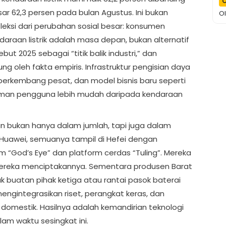
O
 62,3 persen pada bulan Agustus. Ini bukan
O
leksi dari perubahan sosial besar: konsumen
araan listrik adalah masa depan, bukan alternatif
but 2025 sebagai “titik balik industri,” dan
ng oleh fakta empiris. Infrastruktur pengisian daya
berkembang pesat, dan model bisnis baru seperti
aman pengguna lebih mudah daripada kendaraan
in bukan hanya dalam jumlah, tapi juga dalam
ga Huawei, semuanya tampil di Hefei dengan
em “God’s Eye” dan platform cerdas “Tuling”. Mereka
mereka menciptakannya. Sementara produsen Barat
 buatan pihak ketiga atau rantai pasok baterai
engintegrasikan riset, perangkat keras, dan
omestik. Hasilnya adalah kemandirian teknologi
lam waktu sesingkat ini.