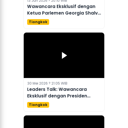
13 Jun 2026 ? 20:10 WIB
Wawancara Eksklusif dengan
Ketua Parlemen Georgia Shalva
Papuashvili
Tiongkok
30 Mei 2026 ? 21:05 WIB
Leaders Talk: Wawancara
Eksklusif dengan Presiden
Serbia
Tiongkok