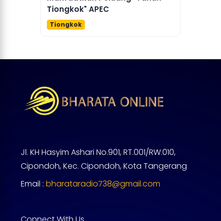
Tiongkok" APEC
Tiongkok
Jl. KH Hasyim Ashari No.901, RT.001/RW.010,
Cipondoh, Kec. Cipondoh, Kota Tangerang
Email :
bharataradio738@gmail.com
Connect With Us