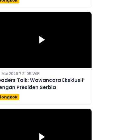
iongkok
 Mei 2026 ? 21:05 WIB
eaders Talk: Wawancara Eksklusif
engan Presiden Serbia
iongkok