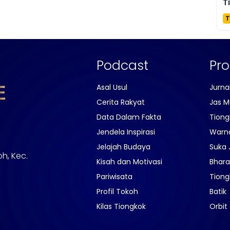
T
T
Podcast
Pr
Asal Usul
Jurna
Cerita Rakyat
Jas M
Data Dalam Fakta
Tiong
Jendela Inspirasi
Warn
Jelajah Budaya
Suka 
oh, Kec.
Kisah dan Motivasi
Bhara
Pariwisata
Tiong
Profil Tokoh
Batik
Kilas Tiongkok
Orbit