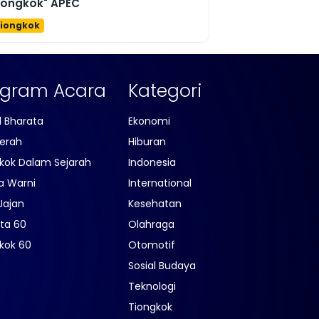
iongkok" APEC
iongkok
ogram Acara
Kategori
l Bharata
Ekonomi
erah
Hiburan
kok Dalam Sejarah
Indonesia
a Warni
International
Jajan
Kesehatan
ta 60
Olahraga
kok 60
Otomotif
Sosial Budaya
Teknologi
Tiongkok