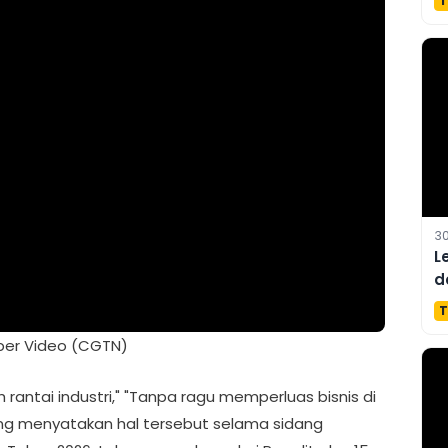
T
30
L
d
T
er Video (CGTN)
h rantai industri," "Tanpa ragu memperluas bisnis di
ng menyatakan hal tersebut selama sidang