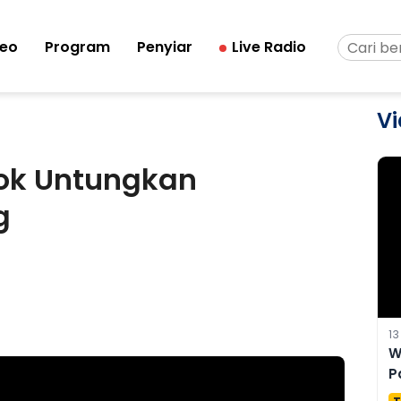
deo
Program
Penyiar
Live Radio
Vi
ok Untungkan
g
13
W
P
P