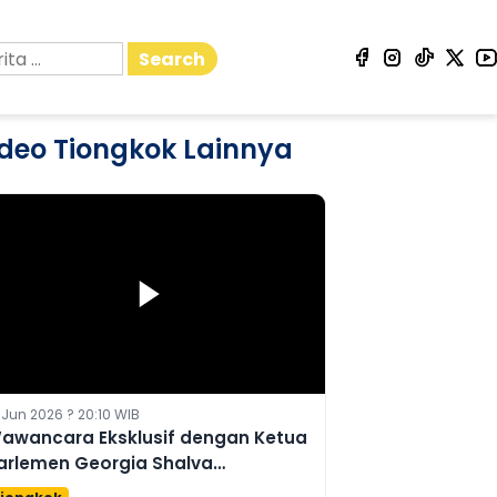
Search
deo Tiongkok Lainnya
 Jun 2026 ? 20:10 WIB
awancara Eksklusif dengan Ketua
arlemen Georgia Shalva
apuashvili