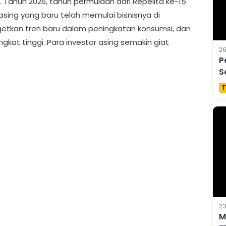
g. Tahun 2026, tahun permulaan dari Repelita ke-15
sing yang baru telah memulai bisnisnya di
getkan tren baru dalam peningkatan konsumsi, dan
ngkat tinggi. Para investor asing semakin giat
26
P
S
T
23
M