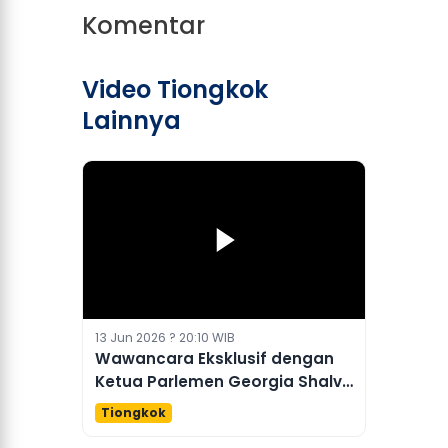
Komentar
Video Tiongkok
Lainnya
13 Jun 2026 ? 20:10 WIB
Wawancara Eksklusif dengan
Ketua Parlemen Georgia Shalva
Papuashvili
Tiongkok