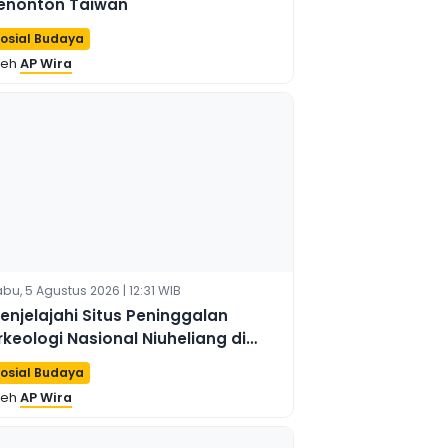
enonton Taiwan
osial Budaya
leh
AP Wira
bu, 5 Agustus 2026 | 12:31 WIB
enjelajahi Situs Peninggalan
rkeologi Nasional Niuheliang di
iaoning, Tiongkok
osial Budaya
leh
AP Wira