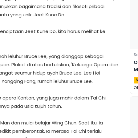
jukkan bagaimana tradisi dan filosofi pribadi
tu yang unik: Jeet Kune Do.
penciptaan Jeet Kune Do, kita harus melihat ke
Se
umah leluhur Bruce Lee, yang dianggap sebagai
O
guan. Plakat di atas bertuliskan, 'Keluarga Opera dan
M
mangat seumur hidup ayah Bruce Lee, Lee Hoi-
P
S
 Yongqing Fang, rumah leluhur Bruce Lee.
O
opera Kanton, yang juga mahir dalam Tai Chi.
ahnya pada usia tujuh tahun.
 Man dan mulai belajar Wing Chun. Saat itu, ia
kit pemberontak. Ia merasa Tai Chi terlalu