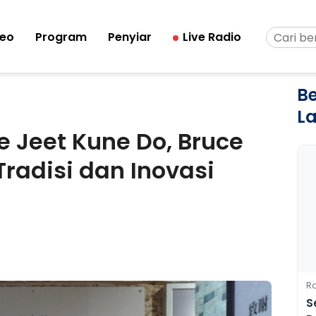
deo
Program
Penyiar
Live Radio
Be
L
e Jeet Kune Do, Bruce
adisi dan Inovasi
Ra
S