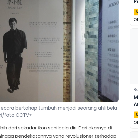
P
S
O
Ra
M
A
secara bertahap tumbuh menjadi seorang ahli bela
L
iri/foto CCTV+
S
O
bih dari sekadar ikon seni bela diri. Dari akarnya di
 hingga pendekatannya yang revolusioner terhadap