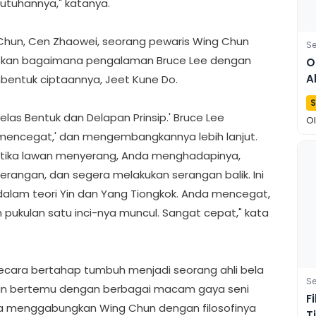
utuhannya," katanya.
Chun, Cen Zhaowei, seorang pewaris Wing Chun
Se
askan bagaimana pengalaman Bruce Lee dengan
O
A
bentuk ciptaannya, Jeet Kune Do.
H
S
elas Bentuk dan Delapan Prinsip.' Bruce Lee
O
 'mencegat,' dan mengembangkannya lebih lanjut.
etika lawan menyerang, Anda menghadapinya,
rangan, dan segera melakukan serangan balik. Ini
dalam teori Yin dan Yang Tiongkok. Anda mencegat,
pukulan satu inci-nya muncul. Sangat cepat," kata
secara bertahap tumbuh menjadi seorang ahli bela
Se
S dan bertemu dengan berbagai macam gaya seni
F
 ia menggabungkan Wing Chun dengan filosofinya
T