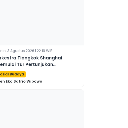
nin, 3 Agustus 2026 | 22:19 WIB
rkestra Tiongkok Shanghai
emulai Tur Pertunjukan
ertamanya di Brasil
osial Budaya
leh
Eko Satrio Wibowo