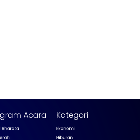
ogram Acara
Kategori
l Bharata
Ekonomi
erah
Hiburan