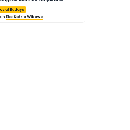
ariwisata di Shanxi
osial Budaya
leh
Eko Satrio Wibowo