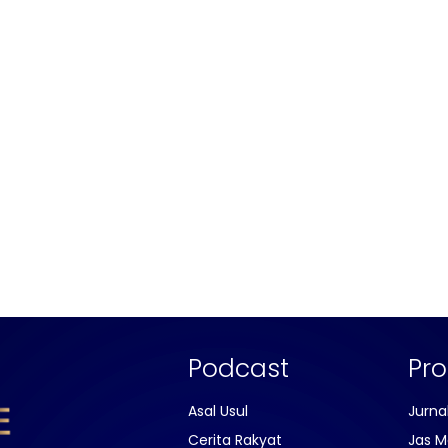
Podcast
Pr
Asal Usul
Jurna
Cerita Rakyat
Jas M