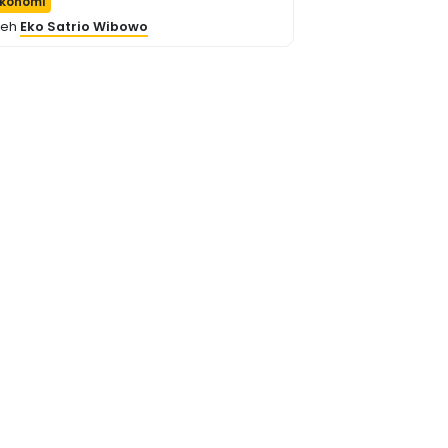
konomi
leh
Eko Satrio Wibowo