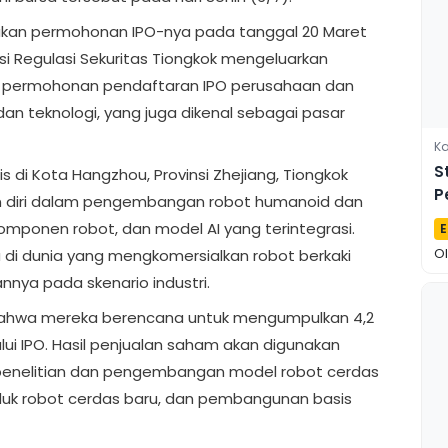
ukan permohonan IPO-nya pada tanggal 20 Maret
misi Regulasi Sekuritas Tiongkok mengeluarkan
i permohonan pendaftaran IPO perusahaan dan
an teknologi, yang juga dikenal sebagai pasar
Ka
S
s di Kota Hangzhou, Provinsi Zhejiang, Tiongkok
P
an diri dalam pengembangan robot humanoid dan
S
 komponen robot, dan model AI yang terintegrasi.
E
 di dunia yang mengkomersialkan robot berkaki
O
nnya pada skenario industri.
ahwa mereka berencana untuk mengumpulkan 4,2
elalui IPO. Hasil penjualan saham akan digunakan
 penelitian dan pengembangan model robot cerdas
k robot cerdas baru, dan pembangunan basis