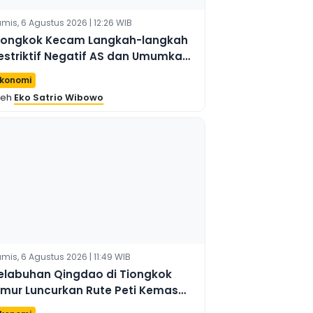
mis, 6 Agustus 2026 | 12:26 WIB
iongkok Kecam Langkah-langkah
estriktif Negatif AS dan Umumkan
angkah-langkah Balasan
konomi
leh
Eko Satrio Wibowo
mis, 6 Agustus 2026 | 11:49 WIB
elabuhan Qingdao di Tiongkok
imur Luncurkan Rute Peti Kemas
aru ke Australia