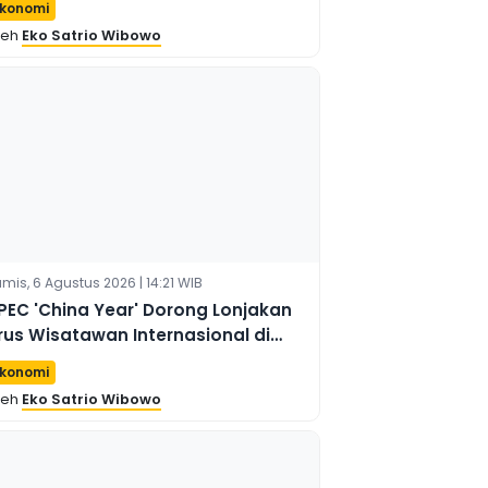
konomi
endaraan Lintas Batas
leh
Eko Satrio Wibowo
mis, 6 Agustus 2026 | 14:21 WIB
PEC 'China Year' Dorong Lonjakan
rus Wisatawan Internasional di
elabuhan Shenzhen
konomi
leh
Eko Satrio Wibowo