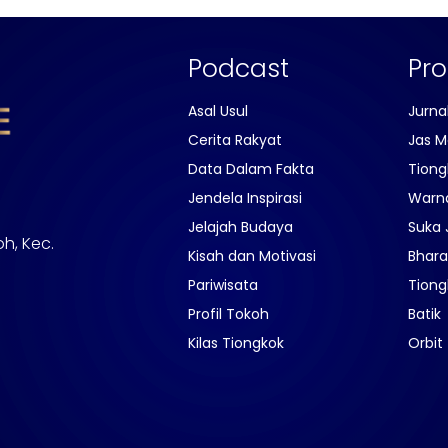
Podcast
Pr
Asal Usul
Jurna
Cerita Rakyat
Jas M
Data Dalam Fakta
Tiong
Jendela Inspirasi
Warn
Jelajah Budaya
Suka 
oh, Kec.
Kisah dan Motivasi
Bhara
Pariwisata
Tiong
Profil Tokoh
Batik
Kilas Tiongkok
Orbit