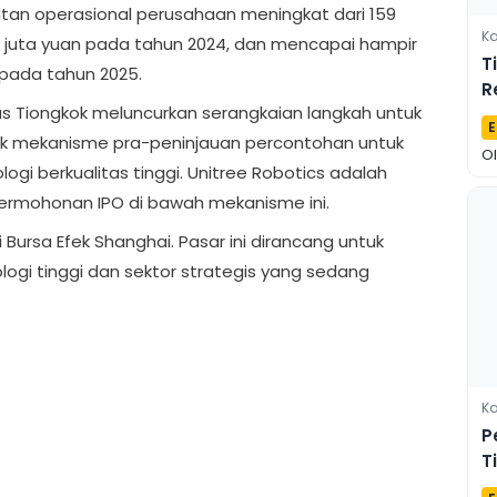
tan operasional perusahaan meningkat dari 159
Ka
3 juta yuan pada tahun 2024, dan mencapai hampir
T
h) pada tahun 2025.
R
tas Tiongkok meluncurkan serangkaian langkah untuk
L
E
uk mekanisme pra-peninjauan percontohan untuk
O
gi berkualitas tinggi. Unitree Robotics adalah
rmohonan IPO di bawah mekanisme ini.
 Bursa Efek Shanghai. Pasar ini dirancang untuk
ogi tinggi dan sektor strategis yang sedang
Ka
P
T
B