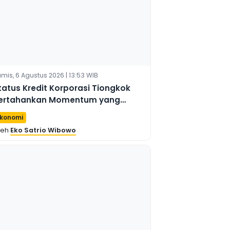
mis, 6 Agustus 2026 | 13:53 WIB
tatus Kredit Korporasi Tiongkok
ertahankan Momentum yang
tabil pada Semester Pertama 2026
konomi
leh
Eko Satrio Wibowo