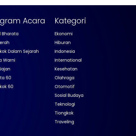
ogram Acara
Kategori
l Bharata
Ekonomi
erah
Hiburan
kok Dalam Sejarah
Indonesia
a Warni
International
Jajan
Kesehatan
ta 60
Olahraga
kok 60
Otomotif
Sosial Budaya
Teknologi
Tiongkok
Traveling