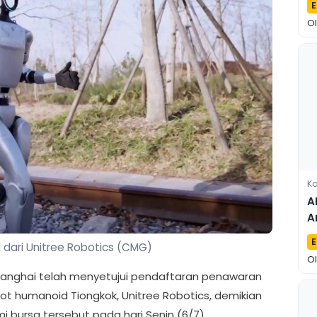
E
K
O
Ka
A
A
P
E
dari Unitree Robotics (CMG)
O
Shanghai telah menyetujui pendaftaran penawaran
t humanoid Tiongkok, Unitree Robotics, demikian
mi bursa tersebut pada hari Senin (6/7).