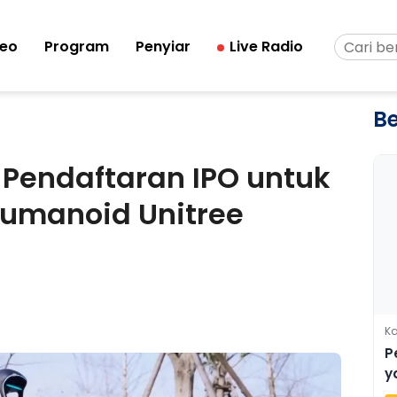
deo
Program
Penyiar
Live Radio
Be
Pendaftaran IPO untuk
Humanoid Unitree
Ka
P
y
A