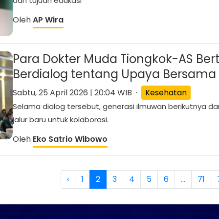
dan tujuan edukasi
Oleh
AP Wira
Para Dokter Muda Tiongkok-AS Ber
Berdialog tentang Upaya Bersama .
Sabtu, 25 April 2026 | 20:04 WIB ·
Kesehatan
Selama dialog tersebut, generasi ilmuwan berikutnya dar
jalur baru untuk kolaborasi.
Oleh
Eko Satrio Wibowo
‹
1
2
3
4
5
6
...
71