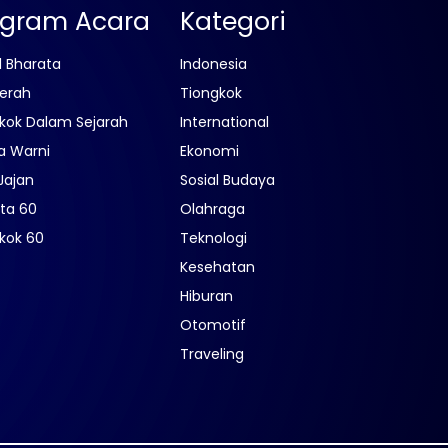
ogram Acara
Kategori
l Bharata
Indonesia
erah
Tiongkok
kok Dalam Sejarah
International
a Warni
Ekonomi
Jajan
Sosial Budaya
ta 60
Olahraga
kok 60
Teknologi
Kesehatan
Hiburan
Otomotif
Traveling