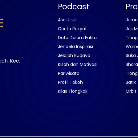
Podcast
Pr
Asal Usul
Jurna
Cerita Rakyat
Jas M
Data Dalam Fakta
Tiong
Jendela Inspirasi
Warn
Jelajah Budaya
Suka 
doh, Kec.
Kisah dan Motivasi
Bhara
Pariwisata
Tiong
Profil Tokoh
Batik
Kilas Tiongkok
Orbit