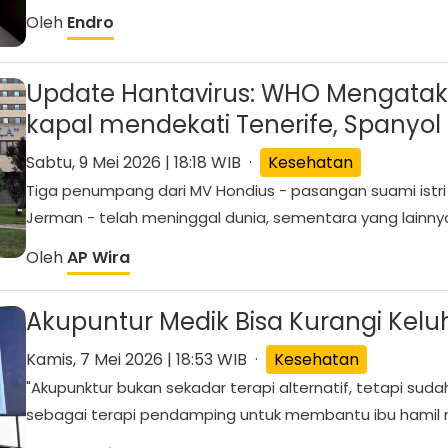
Oleh
Endro
Update Hantavirus: WHO Mengataka
kapal mendekati Tenerife, Spanyol
Sabtu, 9 Mei 2026 | 18:18 WIB ·
Kesehatan
Tiga penumpang dari MV Hondius - pasangan suami istri
Jerman - telah meninggal dunia, sementara yang lainnya j
Oleh
AP Wira
Akupuntur Medik Bisa Kurangi Kel
Kamis, 7 Mei 2026 | 18:53 WIB ·
Kesehatan
"Akupunktur bukan sekadar terapi alternatif, tetapi sud
sebagai terapi pendamping untuk membantu ibu hamil m