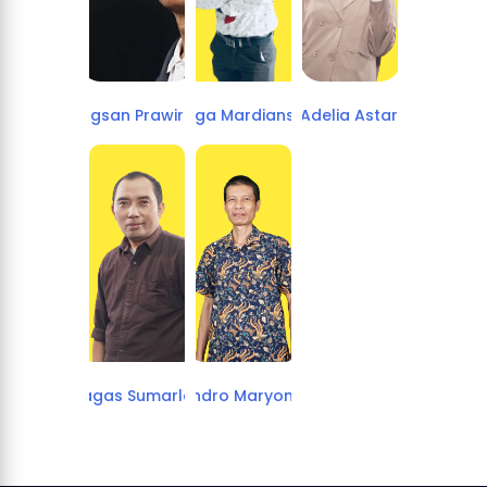
Agsan Prawira
Angga Mardiansyah
Adelia Astari
Bagas Sumarlan
Endro Maryono