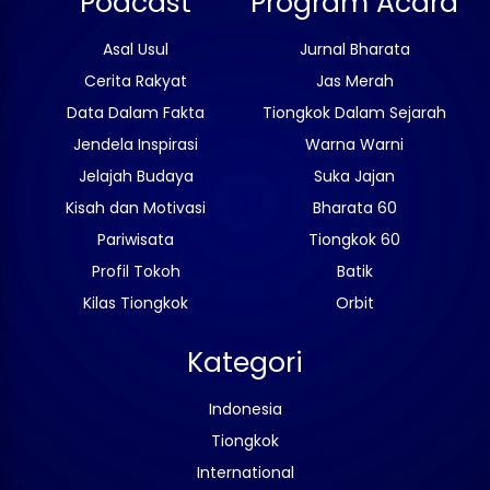
Podcast
Program Acara
Asal Usul
Jurnal Bharata
Cerita Rakyat
Jas Merah
Data Dalam Fakta
Tiongkok Dalam Sejarah
Jendela Inspirasi
Warna Warni
Jelajah Budaya
Suka Jajan
Kisah dan Motivasi
Bharata 60
Pariwisata
Tiongkok 60
Profil Tokoh
Batik
Kilas Tiongkok
Orbit
Kategori
Indonesia
Tiongkok
International