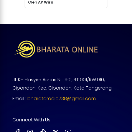
Oleh
AP Wira
Jl. KH Hasyim Ashari No.901, RT.001/RW.010,
Cipondoh, Kec. Cipondoh, Kota Tangerang
Email :
bharataradio738@gmail.com
Connect With Us