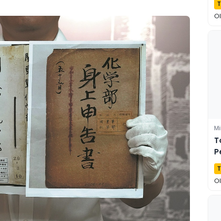
T
O
Mi
T
P
D
T
O