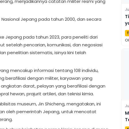
erang, menjadikannya catatan militer resmi yang
Ju
T
p Nasional Jepang pada tahun 2000, dan secara
y
E
T
e Jepang pada tahun 2023, para peneliti dari
O
setelah pencarian, komunikasi, dan negosiasi
 penelitian sistematis, isinya kini telah
yang mencakup informasi tentang 108 individu,
ng berafiliasi dengan militer, karyawan yang
is angkatan darat, pelayan yang berafiliasi dengan
al hewan, prajurit artileri, dan teknisi kimia.
blisitas museum, Jin Shicheng, mengatakan, ini
Ju
an oleh pemerintah Jepang, untuk mencatat
M
perang.
T
T