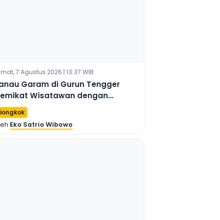
mat, 7 Agustus 2026 | 13:37 WIB
anau Garam di Gurun Tengger
emikat Wisatawan dengan
arna-warnanya yang Memukau
iongkok
leh
Eko Satrio Wibowo