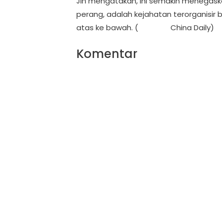
Jin mengatakan, ini semakin menegas
perang, adalah kejahatan terorganisir b
atas ke bawah. (
Sumber:
China Daily)
Komentar