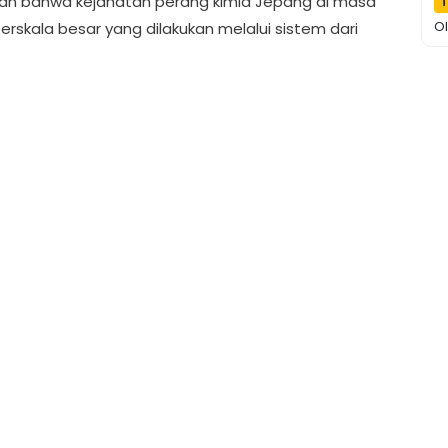
kan bahwa kejahatan perang kimia Jepang di masa
T
d
O
erskala besar yang dilakukan melalui sistem dari
M