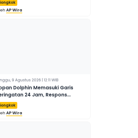
iongkok
leh
AP Wira
nggu, 9 Agustus 2026 | 12:11 WIB
opan Dolphin Memasuki Garis
eringatan 24 Jam, Respons
itingkatkan
iongkok
leh
AP Wira