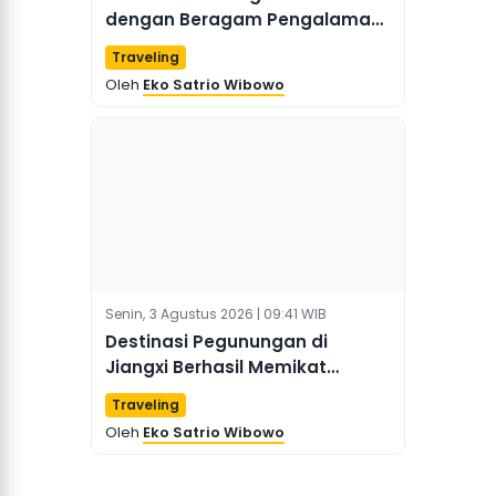
dengan Beragam Pengalaman
Gurun dan Budaya di Mongolia
Traveling
Dalam
Oleh
Eko Satrio Wibowo
Senin, 3 Agustus 2026 | 09:41 WIB
Destinasi Pegunungan di
Jiangxi Berhasil Memikat
Wisatawan Internasional
Traveling
dengan Kesejukan Alaminya
Oleh
Eko Satrio Wibowo