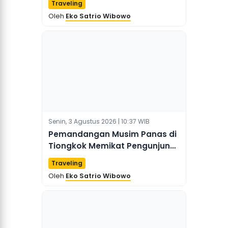
Traveling
Perjalanan Musim Panas di
Oleh
Eko Satrio Wibowo
Tiongkok
Senin, 3 Agustus 2026 | 10:37 WIB
Pemandangan Musim Panas di
Tiongkok Memikat Pengunjung
dengan Air Terjun, Padang
Traveling
Rumput, dan Lembah
Oleh
Eko Satrio Wibowo
Pegunungan