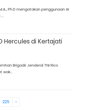
, M.A., Ph.D mengatakan penggunaan AI
..
ercules di Kertajati
emhan Brigadir Jenderal TNI Rico
 wak...
225
›