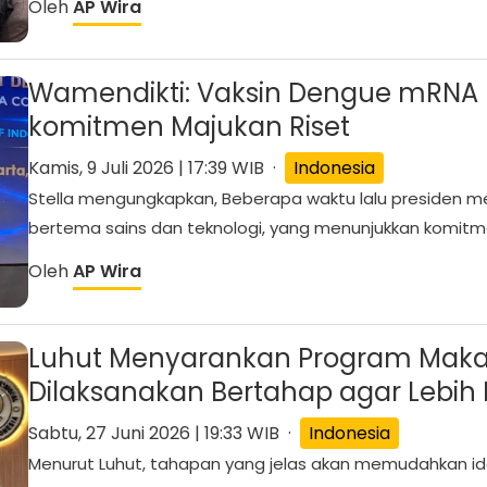
Oleh
AP Wira
Wamendikti: Vaksin Dengue mRNA R
komitmen Majukan Riset
Kamis, 9 Juli 2026 | 17:39 WIB ·
Indonesia
Stella mengungkapkan, Beberapa waktu lalu presiden me
bertema sains dan teknologi, yang menunjukkan komitme
Oleh
AP Wira
Luhut Menyarankan Program Makan 
Dilaksanakan Bertahap agar Lebih Ef
Sabtu, 27 Juni 2026 | 19:33 WIB ·
Indonesia
Menurut Luhut, tahapan yang jelas akan memudahkan iden