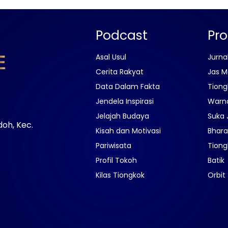
Podcast
Pr
Asal Usul
Jurna
Cerita Rakyat
Jas M
Data Dalam Fakta
Tiong
Jendela Inspirasi
Warn
Jelajah Budaya
Suka 
doh, Kec.
Kisah dan Motivasi
Bhara
Pariwisata
Tiong
Profil Tokoh
Batik
Kilas Tiongkok
Orbit