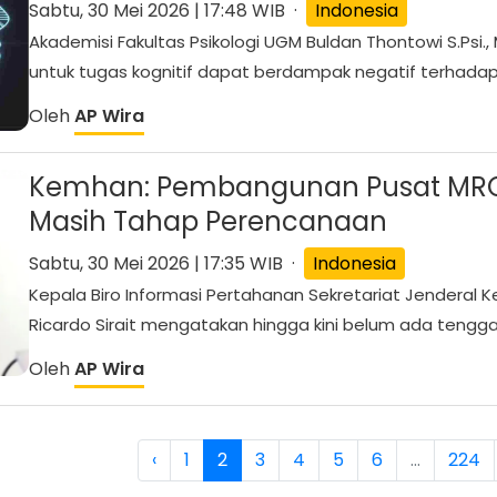
Sabtu, 30 Mei 2026 | 17:48 WIB ·
Indonesia
Akademisi Fakultas Psikologi UGM Buldan Thontowi S.Psi.
untuk tugas kognitif dapat berdampak negatif terhadap .
Oleh
AP Wira
Kemhan: Pembangunan Pusat MRO H
Masih Tahap Perencanaan
Sabtu, 30 Mei 2026 | 17:35 WIB ·
Indonesia
Kepala Biro Informasi Pertahanan Sekretariat Jenderal K
Ricardo Sirait mengatakan hingga kini belum ada tenggat
Oleh
AP Wira
‹
1
2
3
4
5
6
...
224