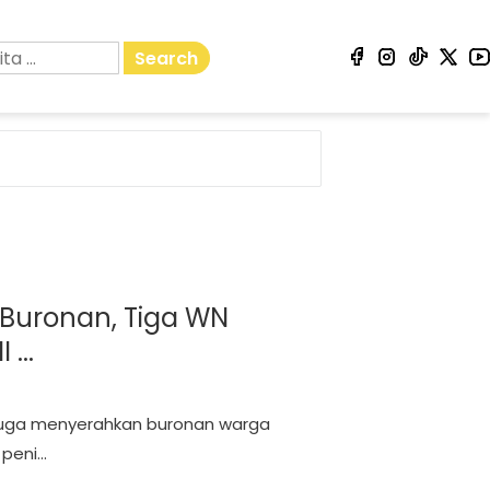
Search
r Buronan, Tiga WN
...
k juga menyerahkan buronan warga
peni...