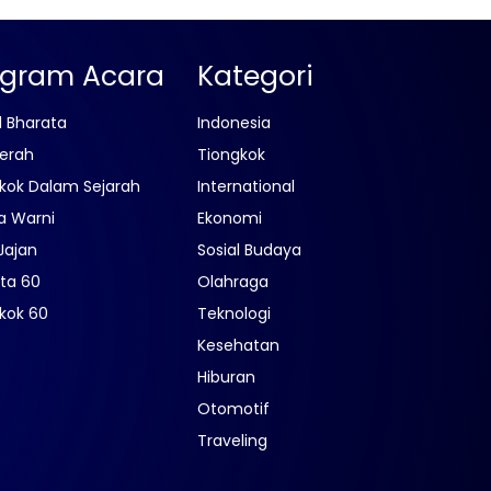
ogram Acara
Kategori
l Bharata
Indonesia
erah
Tiongkok
kok Dalam Sejarah
International
a Warni
Ekonomi
Jajan
Sosial Budaya
ta 60
Olahraga
kok 60
Teknologi
Kesehatan
Hiburan
Otomotif
Traveling