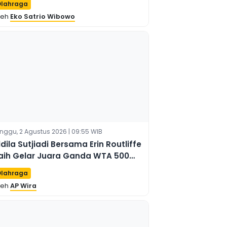
lahraga
leh
Eko Satrio Wibowo
nggu, 2 Agustus 2026 | 09:55 WIB
ldila Sutjiadi Bersama Erin Routliffe
aih Gelar Juara Ganda WTA 500
C Open 2026
lahraga
leh
AP Wira