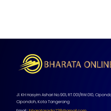
Jl. KH Hasyim Ashari No.901, RT.001/RW.010, Cipond
Cipondoh, Kota Tangerang
Email :
bharataradio738@gmail.com