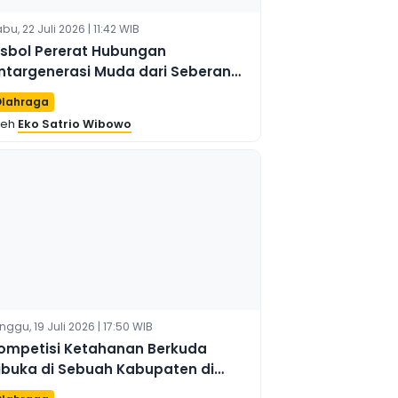
bu, 22 Juli 2026 | 11:42 WIB
isbol Pererat Hubungan
ntargenerasi Muda dari Seberang
elat Taiwan
lahraga
leh
Eko Satrio Wibowo
nggu, 19 Juli 2026 | 17:50 WIB
ompetisi Ketahanan Berkuda
ibuka di Sebuah Kabupaten di
iongkok Utara