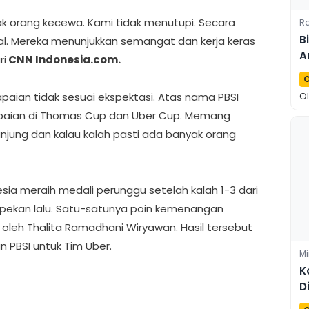
yak orang kecewa. Kami tidak menutupi. Secara
Ra
B
l. Mereka menunjukkan semangat dan kerja keras
A
ri
CNN Indonesia.com.
S
O
apaian tidak sesuai ekspektasi. Atas nama PBSI
O
aian di Thomas Cup dan Uber Cup. Memang
anjung dan kalau kalah pasti ada banyak orang
esia meraih medali perunggu setelah kalah 1-3 dari
) pekan lalu. Satu-satunya poin kemenangan
leh Thalita Ramadhani Wiryawan. Hasil tersebut
 PBSI untuk Tim Uber.
Mi
K
D
T