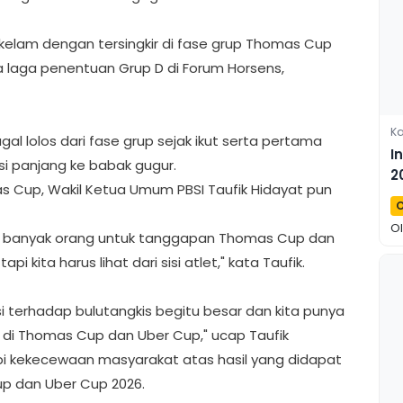
kelam dengan tersingkir di fase grup Thomas Cup
da laga penentuan Grup D di Forum Horsens,
Ka
gal lolos dari fase grup sejak ikut serta pertama
I
si panjang ke babak gugur.
2
s Cup, Wakil Ketua Umum PBSI Taufik Hidayat pun
O
O
eh banyak orang untuk tanggapan Thomas Cup dan
 kita harus lihat dari sisi atlet," kata Taufik.
tasi terhadap bulutangkis begitu besar dan kita punya
u di Thomas Cup dan Uber Cup," ucap Taufik
 kekecewaan masyarakat atas hasil yang didapat
up dan Uber Cup 2026.