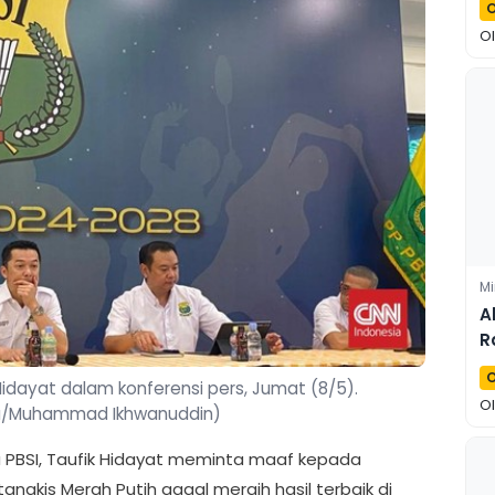
O
O
Mi
A
R
D
O
idayat dalam konferensi pers, Jumat (8/5).
O
a/Muhammad Ikhwanuddin)
a PBSI, Taufik Hidayat meminta maaf kepada
angkis Merah Putih gagal meraih hasil terbaik di