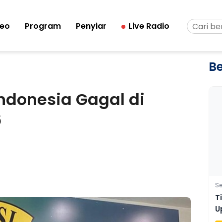
deo
Program
Penyiar
Live Radio
Be
Indonesia Gagal di
6
Se
T
U
G