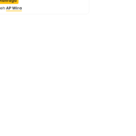
lahraga
leh
AP Wira