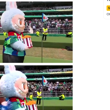
P
S
O