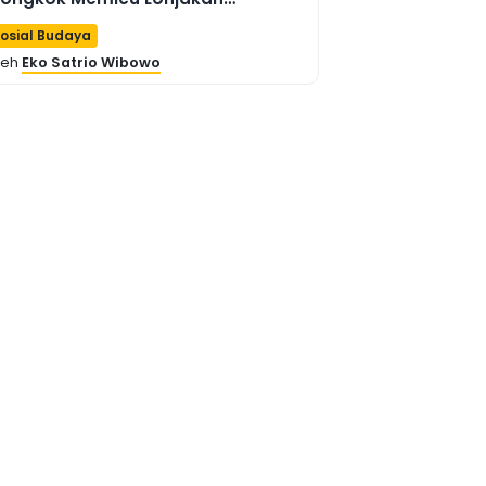
ariwisata di Shanxi
osial Budaya
leh
Eko Satrio Wibowo