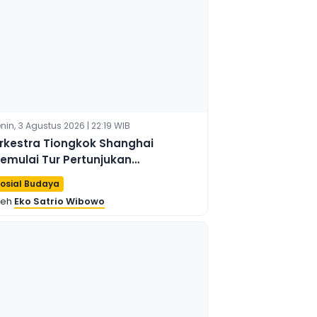
nin, 3 Agustus 2026 | 22:19 WIB
rkestra Tiongkok Shanghai
emulai Tur Pertunjukan
ertamanya di Brasil
osial Budaya
leh
Eko Satrio Wibowo