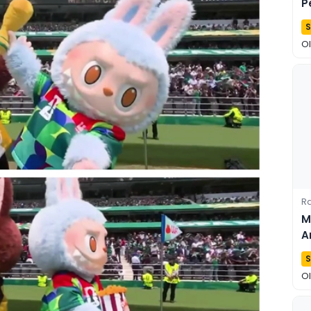
P
S
O
Ra
M
A
L
S
O