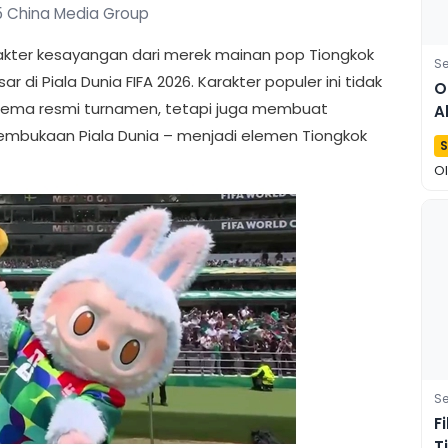
 China Media Group
rakter kesayangan dari merek mainan pop Tiongkok
Se
di Piala Dunia FIFA 2026. Karakter populer ini tidak
O
 tema resmi turnamen, tetapi juga membuat
A
H
mbukaan Piala Dunia – menjadi elemen Tiongkok
S
O
Se
F
T