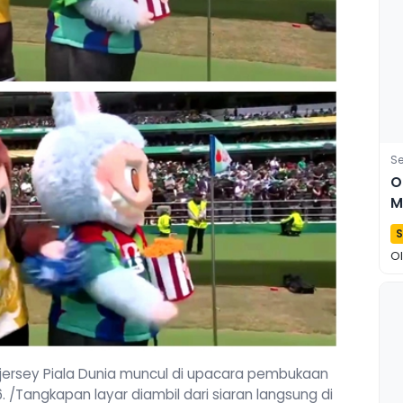
Se
O
M
P
S
O
jersey Piala Dunia muncul di upacara pembukaan
6. /Tangkapan layar diambil dari siaran langsung di