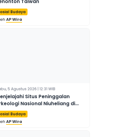
enonton Taiwan
osial Budaya
leh
AP Wira
bu, 5 Agustus 2026 | 12:31 WIB
enjelajahi Situs Peninggalan
rkeologi Nasional Niuheliang di
iaoning, Tiongkok
osial Budaya
leh
AP Wira