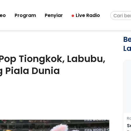
deo
Program
Penyiar
Live Radio
Be
L
Pop Tiongkok, Labubu,
 Piala Dunia
Ra
S