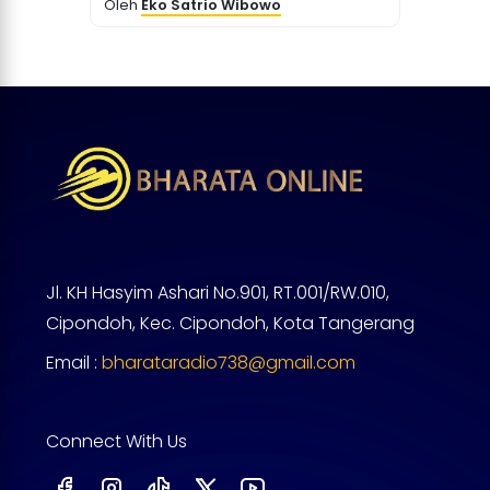
Oleh
Eko Satrio Wibowo
Jl. KH Hasyim Ashari No.901, RT.001/RW.010,
Cipondoh, Kec. Cipondoh, Kota Tangerang
Email :
bharataradio738@gmail.com
Connect With Us