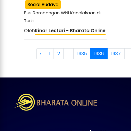
Sosial Budaya
Bus Rombongan WNI Kecelakaan di
Turki
Oleh
Kinar Lestari - Bharata Online
‹
1
2
...
1935
1936
1937
...