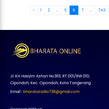
‹
1
2
...
5
6
7
...
743
Jl. KH Hasyim Ashari No.901, RT.001/RW.010,
Cipondoh, Kec. Cipondoh, Kota Tangerang
Email :
bharataradio738@gmail.com