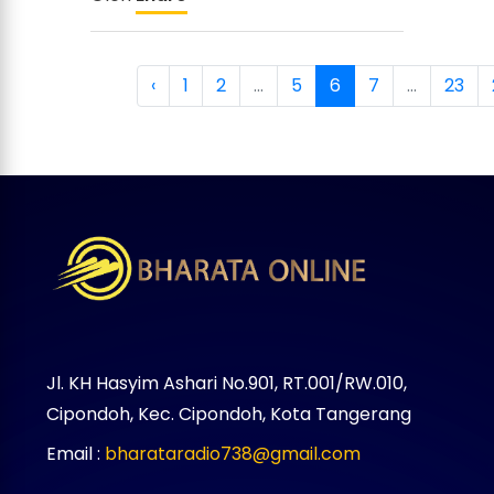
‹
1
2
...
5
6
7
...
23
Jl. KH Hasyim Ashari No.901, RT.001/RW.010,
Cipondoh, Kec. Cipondoh, Kota Tangerang
Email :
bharataradio738@gmail.com